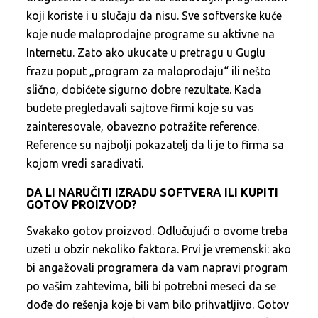
koji koriste i u slučaju da nisu. Sve softverske kuće
koje nude maloprodajne programe su aktivne na
Internetu. Zato ako ukucate u pretragu u Guglu
frazu poput „program za maloprodaju“ ili nešto
slično, dobićete sigurno dobre rezultate. Kada
budete pregledavali sajtove firmi koje su vas
zainteresovale, obavezno potražite reference.
Reference su najbolji pokazatelj da li je to firma sa
kojom vredi sarađivati.
DA LI NARUČITI IZRADU SOFTVERA ILI KUPITI
GOTOV PROIZVOD?
Svakako gotov proizvod. Odlučujući o ovome treba
uzeti u obzir nekoliko faktora. Prvi je vremenski: ako
bi angažovali programera da vam napravi program
po vašim zahtevima, bili bi potrebni meseci da se
dođe do rešenja koje bi vam bilo prihvatljivo. Gotov