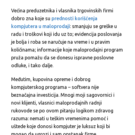
Većina preduzetnika i vlasnika trgovinskih firmi
dobro zna koje su
prednosti korišćenja
kompjutera u maloprodaji
: smanjuju se greške u
radu i troškovi koji idu uz to; evidencija poslovanja
je bolja i roba se naručuje na vreme i u pravim
količinama; informacije koje maloprodajni program
pruža pomažu da se donesu ispravne poslovne
odluke, i tako dalje.
Međutim, kupovina opreme i dobrog
kompjuterskog programa – softvera nije
beznačajna investicija. Mnogi moji sagovornici i
novi klijenti, vlasnici maloprodajnih radnji
rukovode se po ovom pitanju logikom zdravog
razuma: nemati u teškim vremenima pomoć i
uštede koje donosi kompjuter je luksuz koji bi
mogao da ugrozi i sam opstanak firme.