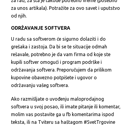
za rad, za šta je takođe potrebno vreme (posebno
za unos artikala). Potražite za ovo savet i uputstvo
od njih.
ODRŽAVANJE SOFTVERA
U radu sa softverom će sigurno dolaziti i do
grešaka i zastoja. Da bi se te situacije odmah
rešavale, potrebno je da vam firma od koje ste
kupili softver omogući i program podrške i
održavanja softvera. Preporučujem da prilikom
kupovine obavezno potpišete i ugovor o
održavanju vašeg softvera.
Ako razmišljate o uvođenju maloprodajnog
softvera u svoj posao, ili imate pitanje ili komentar,
molim vas postavite ga u fb komentarima ispod
teksta, ili na Tviteru sa haštagom #SvetTrgovine