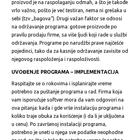
proizvod je na raspolaganju odmah, a što je takođe
vrlo važno, pošto je već testiran, nema ni grešaka u
sebi (tzv „bagova“). Drugi važan faktor se odnosi
na održavanje programa: gotove proizvode po
pravilu prodaju firme, sa više ljudi koji rade u službi
održavanja. Programe po narudžbi prave najčešće
pojedinci, tako da za kasnije održavanje zavisite od
njegovog raspoloženja i raspoloživosti.
UVOĐENJE PROGRAMA – IMPLEMENTACIJA
Raspitajte se o rokovima i isplanirajte vreme
potrebno za puštanje programa u rad. Firma koja
vam isporučuje softver mora da vam odgovori na
ova pitanja: kada i gde vrše instalaciju programa i
koliko traje obuka za korišćenje (i da li je uključena
u cenu). Po završenoj instalaciji programa,
potrebno je uneti u njega sve podatke neophodne