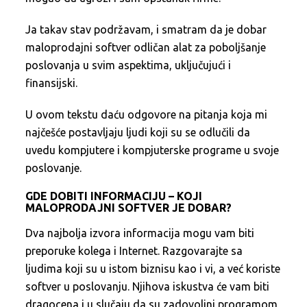
Ja takav stav podržavam, i smatram da je dobar
maloprodajni softver odličan alat za poboljšanje
poslovanja u svim aspektima, uključujući i
finansijski.
U ovom tekstu daću odgovore na pitanja koja mi
najčešće postavljaju ljudi koji su se odlučili da
uvedu kompjutere i kompjuterske programe u svoje
poslovanje.
GDE DOBITI INFORMACIJU – KOJI
MALOPRODAJNI SOFTVER JE DOBAR?
Dva najbolja izvora informacija mogu vam biti
preporuke kolega i Internet. Razgovarajte sa
ljudima koji su u istom biznisu kao i vi, a već koriste
softver u poslovanju. Njihova iskustva će vam biti
dragocena i u slučaju da su zadovoljni programom