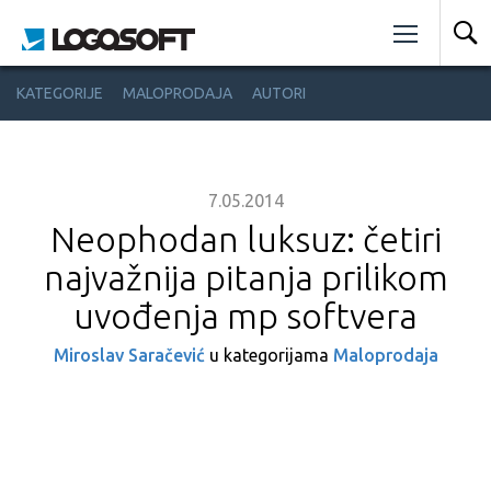
KATEGORIJE
MALOPRODAJA
AUTORI
7.05.2014
Neophodan luksuz: četiri
najvažnija pitanja prilikom
uvođenja mp softvera
Miroslav Saračević
u kategorijama
Maloprodaja