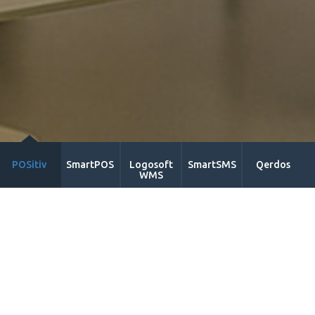
POSitiv
SmartPOS
Logosoft
SmartSMS
Qerdos
WMS
Poverenje naših klijenata nam je
na prvom mestu