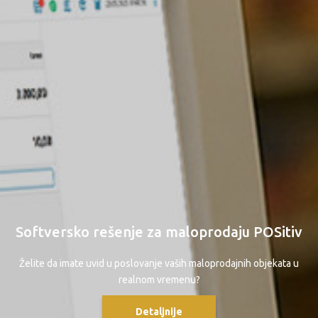
Softversko rešenje za maloprodaju POSitiv
Želite da imate uvid u poslovanje vaših maloprodajnih objekata u
realnom vremenu?
Detaljnije